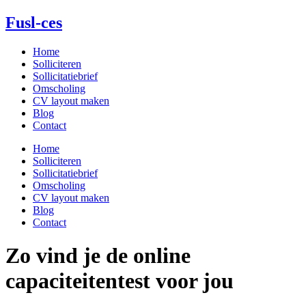
Spring
Fusl-ces
naar
de
Home
inhoud
Solliciteren
Sollicitatiebrief
Omscholing
CV layout maken
Blog
Contact
Home
Solliciteren
Sollicitatiebrief
Omscholing
CV layout maken
Blog
Contact
Zo vind je de online
capaciteitentest voor jou