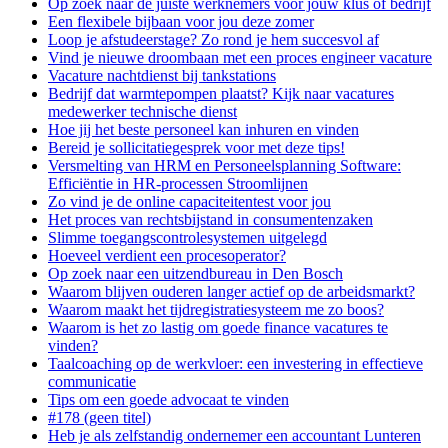
Op zoek naar de juiste werknemers voor jouw klus of bedrijf
Een flexibele bijbaan voor jou deze zomer
Loop je afstudeerstage? Zo rond je hem succesvol af
Vind je nieuwe droombaan met een proces engineer vacature
Vacature nachtdienst bij tankstations
Bedrijf dat warmtepompen plaatst? Kijk naar vacatures
medewerker technische dienst
Hoe jij het beste personeel kan inhuren en vinden
Bereid je sollicitatiegesprek voor met deze tips!
Versmelting van HRM en Personeelsplanning Software:
Efficiëntie in HR-processen Stroomlijnen
Zo vind je de online capaciteitentest voor jou
Het proces van rechtsbijstand in consumentenzaken
Slimme toegangscontrolesystemen uitgelegd
Hoeveel verdient een procesoperator?
Op zoek naar een uitzendbureau in Den Bosch
Waarom blijven ouderen langer actief op de arbeidsmarkt?
Waarom maakt het tijdregistratiesysteem me zo boos?
Waarom is het zo lastig om goede finance vacatures te
vinden?
Taalcoaching op de werkvloer: een investering in effectieve
communicatie
Tips om een goede advocaat te vinden
#178 (geen titel)
Heb je als zelfstandig ondernemer een accountant Lunteren